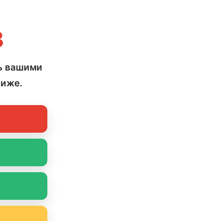
В
ь вашими
ниже.