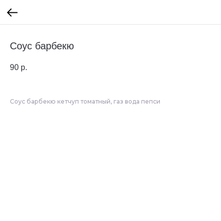
Соус барбекю
90
р.
Соус барбекю кетчуп томатный, газ вода пепси