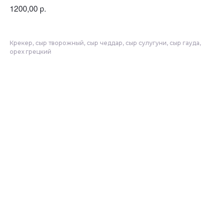
1200,00
р.
Крекер, сыр творожный, сыр чеддар, сыр сулугуни, сыр гауда,
орех грецкий