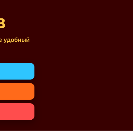
В
е удобный