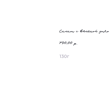
Салат с вяленой утк
790,00
р.
130г