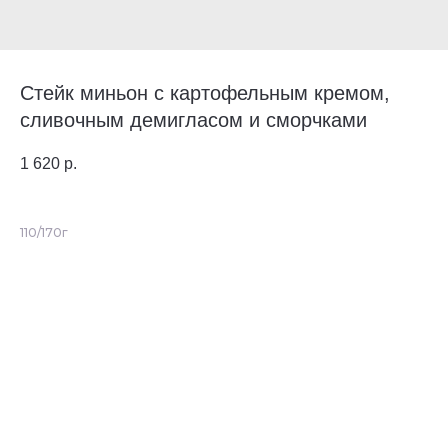
Стейк миньон с картофельным кремом,
сливочным демигласом и сморчками
1 620
р.
110/170г