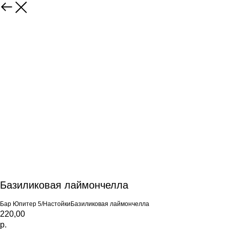
Базиликовая лаймончелла
Бар Юпитер 5/НастойкиБазиликовая лаймончелла
220,00
р.