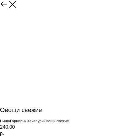
Овощи свежие
Нино/Гарниры/ ХачапуриОвощи свежие
240,00
р.