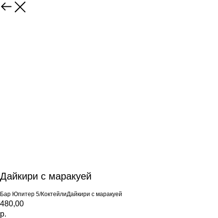
Дайкири с маракуей
Бар Юпитер 5/КоктейлиДайкири с маракуей
480,00
р.